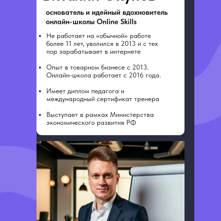
основатель и идейный вдохновитель
Зарегистрироваться
онлайн-школы Online Skills
Не работает на «обычной» работе
более 11 лет, уволился в 2013 и с тех
пор зарабатывает в интернете
Опыт в товарном бизнесе с 2013.
Онлайн-школа работает с 2016 года.
Выберите формат участия
Имеет диплом педагога и
международный сертификат тренера
Выступает в рамках Министерства
экономического развития РФ
Тариф «Бесплатный»
Участие во всех трёх (двух) днях
интенсива
Полный набор бонусов для
участников
Зарегистрироваться
Проверка домашнего задания с