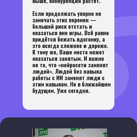
выше, конкуренция растёт.
Если продолжать упорно не
замечать этих перемен —
«Я буду последним CEO, который управляет
большой риск отстать и
только людьми», — говорит Марк Бениофф,
руководитель Salesforce, платформы, на
оказаться вне игры. Всё равно
которой работают миллионы компаний по
придётся бежать вдогонку, а
всему миру. Он говорит о реальности: в бизнес
это всегда сложнее и дороже.
уже пришли цифровые сотрудники — ИИ-
агенты, которые берут на себя аналитику,
К тому же, Ваше место может
тексты, работу с клиентами, рутину и
оказаться занятым. И важно
процессы.
не то, что «нейросети заменят
людей». Людей без навыка
работы с ИИ заменят люди с
этим навыком. Не в ближайшем
будущем. Уже сегодня.
03