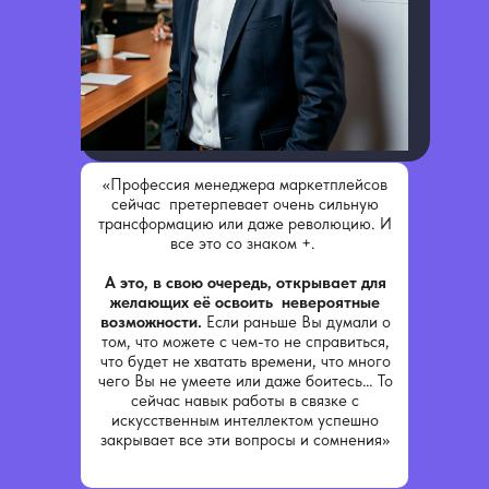
обратной связью от куратора
Доступ к материалам с
записями интенсива на 6 мес.
К оплате:
490 руб.
00 руб.
Зарегистрироваться
«Профессия менеджера маркетплейсов
сейчас претерпевает очень сильную
трансформацию или даже революцию. И
все это со знаком +.
Тариф «С записью»
А это, в свою очередь, открывает для
желающих её освоить невероятные
возможности.
Если раньше Вы думали о
Участие во всех трёх (двух) днях
том, что можете с чем-то не справиться,
интенсива
что будет не хватать времени, что много
чего Вы не умеете или даже боитесь… То
сейчас навык работы в связке с
Полный набор бонусов для
искусственным интеллектом успешно
участников
закрывает все эти вопросы и сомнения»
Проверка домашнего задания с
обратной связью от куратора