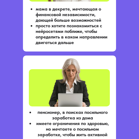
День 2.
мама в декрете, мечтающая о
1. Разбор домашних заданий первого дня.
2. Нейросети для генерации изображений:
финансовой независимости,
возможности, уровень сложности для
дающей больше возможностей
пользователей, доступность в России.
просто хотите познакомиться с
3. Практика: создание изображения через
нейросетями поближе, чтобы
нейросети, демонстрация магии и простоты
процесса.
определить в каком направлении
двигаться дальше
День 3.
1. Помощь нейросетей менеджеру
маркетплейсов в поиске и привлечении
потенциальных клиентов. Возможности,
примеры, алгоритмы.
пенсионер, в поисках посильного
заработка из дома
имеете ограничения по здоровью,
но мечтаете о посильном
Зарегистрироваться
заработке, чтобы жить активной