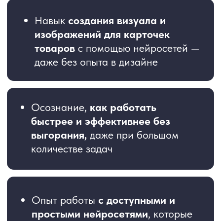
ИП Виталий Окунев
ИНН 780436394716
ОГРН 313784733200706
Политика конфиденциальности