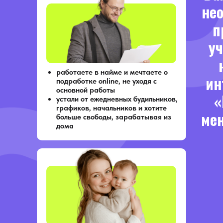
не
п
уч
Что вас ждёт
на вебинаре:
работаете в найме и мечтаете о
ин
подработке online, не уходя с
основной работы
«
устали от ежедневных будильников,
графиков, начальников и хотите
День 1.
ме
больше свободы, зарабатывая из
1. Почему ИИ в маркетплейсах – это настоящая
дома
революция, как они делают день менеджера х5–
10 эффективней
2. Практика: наглядная магия и простота
процесса написания текстов с помощью
нейросетей на примере простой, доступной
нейросети.
3. Домашнее задание.