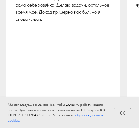
сама себе хозяйка. Делаю задачи, остальное
ч
время моё. Доход примерно как был, но я
снова живая.
Мы используем файлы cookies, чтобы улучшить работу нашего
сайта. Продолжая использовать сайт, вы даете ИП Окунев В.В.
OK
ОГРНИП 313784733200706 согласие на
обработку файлов
cookies.