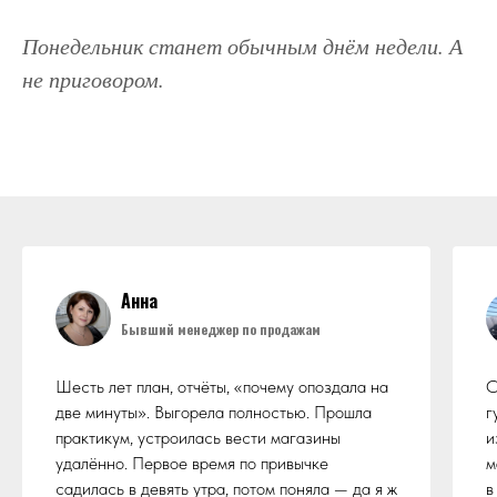
Понедельник станет обычным днём недели. А
не приговором.
Анна
Бывший менеджер по продажам
Шесть лет план, отчёты, «почему опоздала на
С
две минуты». Выгорела полностью. Прошла
г
практикум, устроилась вести магазины
и
удалённо. Первое время по привычке
м
садилась в девять утра, потом поняла — да я ж
в