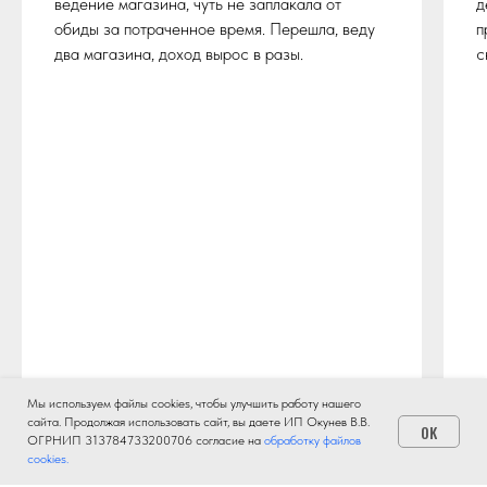
ведение магазина, чуть не заплакала от
д
обиды за потраченное время. Перешла, веду
п
два магазина, доход вырос в разы.
с
Мы используем файлы cookies, чтобы улучшить работу нашего
сайта. Продолжая использовать сайт, вы даете ИП Окунев В.В.
OK
ОГРНИП 313784733200706 согласие на
обработку файлов
cookies.